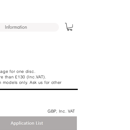
Information
age for one disc.
re than £130 (Inc.VAT).
 models only. Ask us for other
GBP, Inc. VAT