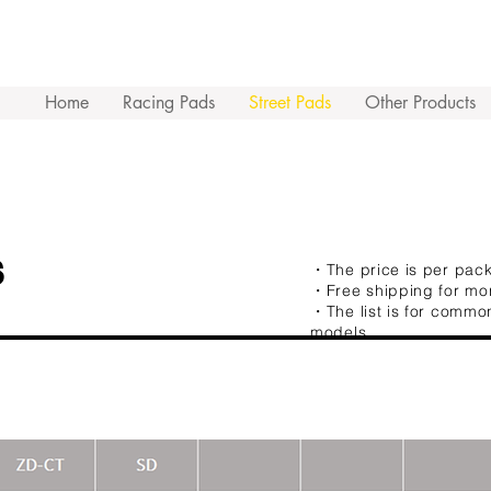
Home
Racing Pads
Street Pads
Other Products
s
・The price is per pack
・Free shipping for mo
・The list is for common
models.​